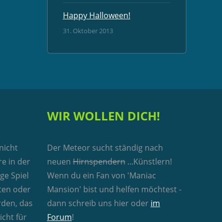
Happy Halloween!
31. Oktober 2013
WIR WOLLEN DICH!
 nicht
Der Meteor sucht ständig nach
e in der
neuen
Hirnspendern
...Künstlern!
ge Spiel
Wenn du ein Fan von 'Maniac
ten oder
Mansion' bist und helfen möchtest -
rden, das
dann schreib uns hier
oder
im
icht für
Forum
!