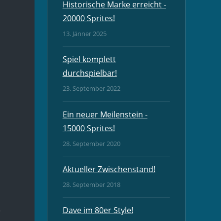
Historische Marke erreicht -
20000 Sprites!
13. Jänner 2025
Spiel komplett
durchspielbar!
23. September 2022
Ein neuer Meilenstein -
15000 Sprites!
28. September 2020
Aktueller Zwischenstand!
28. September 2018
-
Dave im 80er Style!