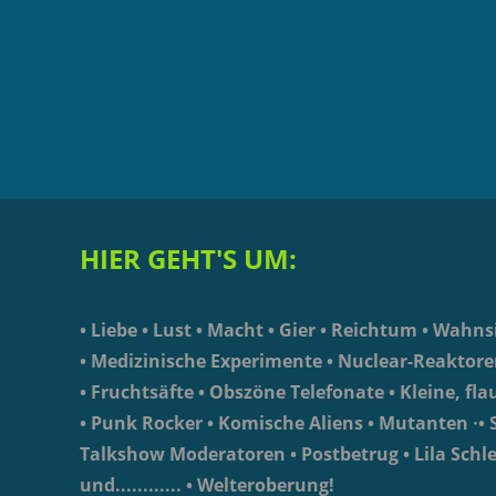
HIER GEHT'S UM:
• Liebe • Lust • Macht • Gier • Reichtum • Wahn
• Medizinische Experimente • Nuclear-Reaktore
• Fruchtsäfte • Obszöne Telefonate • Kleine, fla
• Punk Rocker • Komische Aliens • Mutanten ·• S
Talkshow Moderatoren • Postbetrug • Lila Schle
und............ • Welteroberung!