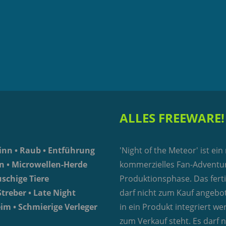
ALLES FREEWARE!
sinn • Raub • Entführung
'Night of the Meteor' ist ein
n • Microwellen-Herde
kommerzielles Fan-Adventur
uschige Tiere
Produktionsphase. Das ferti
treber • Late Night
darf nicht zum Kauf angebo
im • Schmierige Verleger
in ein Produkt integriert we
zum Verkauf steht. Es darf n